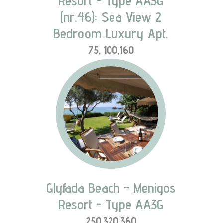
Resort - Type AA5G
(nr.46): Sea View 2
Bedroom Luxury Apt.
75, 100,160
P
N
r
e
e
x
Glyfada Beach - Menigos
v
t
Resort - Type AA3G
250,320,360