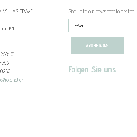
A VILLAS TRAVEL
Sing up to our newsletter to get the l
epou K4
 258481
94563
Folgen Sie uns
80260
s@otenet.gr