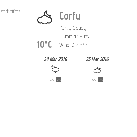
atest offers
Corfu
Partly Cloudy
Humidity: 94%
10°C
Wind: 0 km/h
24 Mar 2016
25 Mar 2016
13°C
9°C
16°C
7°C