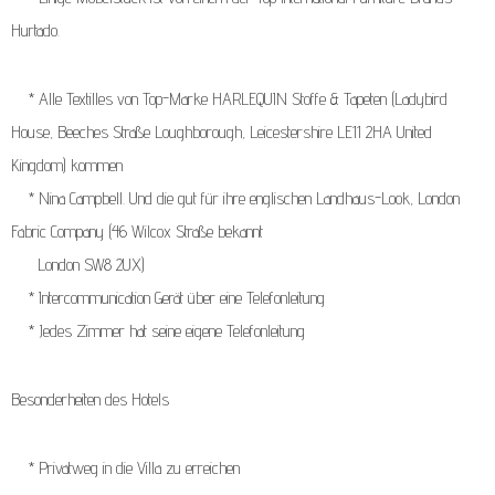
Hurtado.
* Alle Textilles von Top-Marke HARLEQUIN Stoffe & Tapeten (Ladybird
House, Beeches Straße Loughborough, Leicestershire LE11 2HA United
Kingdom) kommen
* Nina Campbell. Und die gut für ihre englischen Landhaus-Look, London
Fabric Company (46 Wilcox Straße bekannt
London SW8 2UX)
* Intercommunication Gerät über eine Telefonleitung
* Jedes Zimmer hat seine eigene Telefonleitung
Besonderheiten des Hotels
* Privatweg in die Villa zu erreichen