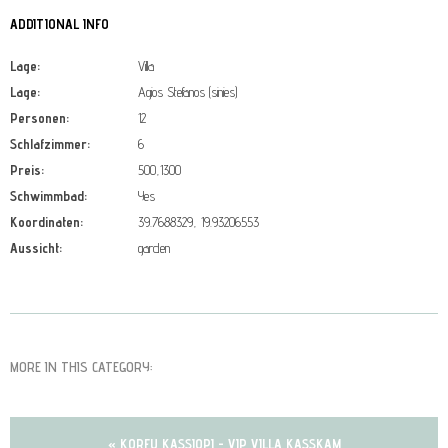
ADDITIONAL INFO
Lage:
Villa
Lage:
Agios Stefanos (sinies)
Personen:
12
Schlafzimmer:
6
Preis:
500,1300
Schwimmbad:
Yes
Koordinaten:
39.7688329, 19.93206553
Aussicht:
garden
MORE IN THIS CATEGORY:
« KORFU KASSIOPI - VIP VILLA KASSKAM