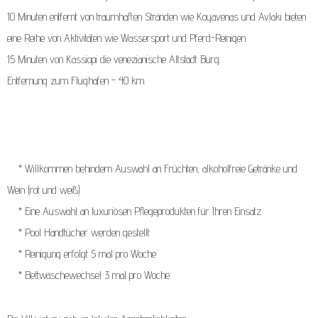
10 Minuten entfernt von traumhaften Stränden wie Koyavenas und Avlaki bieten
eine Reihe von Aktivitäten wie Wassersport und Pferd-Reinigen.
15 Minuten von Kassiopi die venezianische Altstadt Burg.
Entfernung zum Flughafen - 40 km.
* Willkommen behindern Auswahl an Früchten, alkoholfreie Getränke und
Wein (rot und weiß)
* Eine Auswahl an luxuriösen Pflegeprodukten für Ihren Einsatz
* Pool Handtücher werden gestellt
* Reinigung erfolgt 5 mal pro Woche
* Bettwäschewechsel 3 mal pro Woche