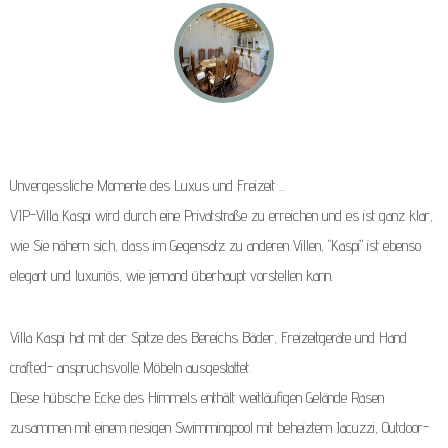
Unvergessliche Momente des Luxus und Freizeit ...
VIP-Villa Kaspi wird durch eine Privatstraße zu erreichen und es ist ganz klar,
wie Sie nähern sich, dass im Gegensatz zu anderen Villen, "Kaspi" ist ebenso
elegant und luxuriös, wie jemand überhaupt vorstellen kann.
Villa Kaspi hat mit der Spitze des Bereichs Bäder, Freizeitgeräte und Hand
crafted- anspruchsvolle Möbeln ausgestattet.
Diese hübsche Ecke des Himmels enthält weitläufigen Gelände Rasen
zusammen mit einem riesigen Swimmingpool mit beheiztem Jacuzzi, Outdoor-