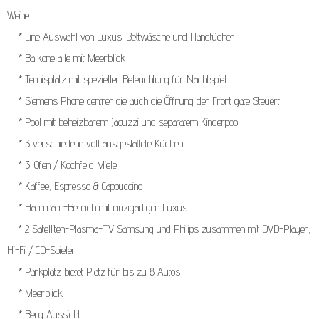
Weine
* Eine Auswahl von Luxus-Bettwäsche und Handtücher
* Balkone alle mit Meerblick
* Tennisplatz mit spezieller Beleuchtung für Nachtspiel
* Siemens Phone centrer die auch die Öffnung der Front gate Steuert
* Pool mit beheizbarem Jacuzzi und separatem Kinderpool
* 3 verschiedene voll ausgestattete Küchen
* 3-Ofen / Kochfeld Miele
* Kaffee, Espresso & Cappuccino
* Hammam-Bereich mit einzigartigen Luxus
* 2 Satelliten-Plasma-TV Samsung und Philips zusammen mit DVD-Player,
Hi-Fi / CD-Spieler
* Parkplatz bietet Platz für bis zu 8 Autos
* Meerblick
* Berg Aussicht