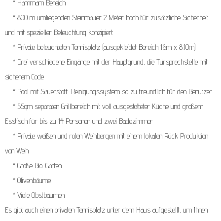
* Hammam Bereich
* 800 m umliegenden Steinmauer 2 Meter hoch für zusätzliche Sicherheit
und mit spezieller Beleuchtung konzipiert
* Private beleuchteten Tennisplatz (ausgekleidet Bereich 16m x 8.10m)
* Drei verschiedene Eingänge mit der Hauptgrund, die Türsprechstelle mit
sicherem Code
* Pool mit Sauerstoff-Reinigungssystem so zu freundlich für den Benutzer
* 55qm separaten Grillbereich mit voll ausgestatteter Küche und großem
Esstisch für bis zu 14 Personen und zwei Badezimmer
* Private weißen und roten Weinbergen mit einem lokalen Rück Produktion
von Wein
* Große Bio-Garten
* Olivenbäume
* Viele Obstbäumen
Es gibt auch einen privaten Tennisplatz unter dem Haus aufgestellt, um Ihnen