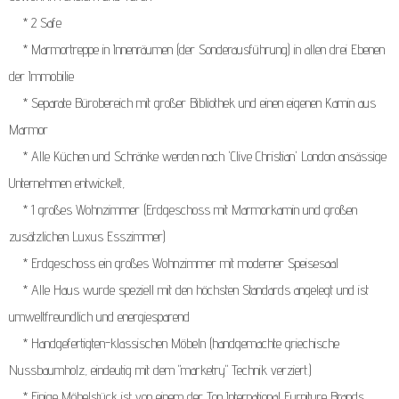
* 2 Safe
* Marmortreppe in Innenräumen (der Sonderausführung) in allen drei Ebenen
der Immobilie
* Separate Bürobereich mit großer Bibliothek und einen eigenen Kamin aus
Marmor
* Alle Küchen und Schränke werden nach 'Clive Christian' London ansässige
Unternehmen entwickelt,
* 1 großes Wohnzimmer (Erdgeschoss mit Marmorkamin und großen
zusätzlichen Luxus Esszimmer)
* Erdgeschoss ein großes Wohnzimmer mit moderner Speisesaal
* Alle Haus wurde speziell mit den höchsten Standards angelegt und ist
umweltfreundlich und energiesparend
* Handgefertigten-klassischen Möbeln (handgemachte griechische
Nussbaumholz, eindeutig mit dem "marketry" Technik verziert.)
* Einige Möbelstück ist von einem der Top International Furniture Brands