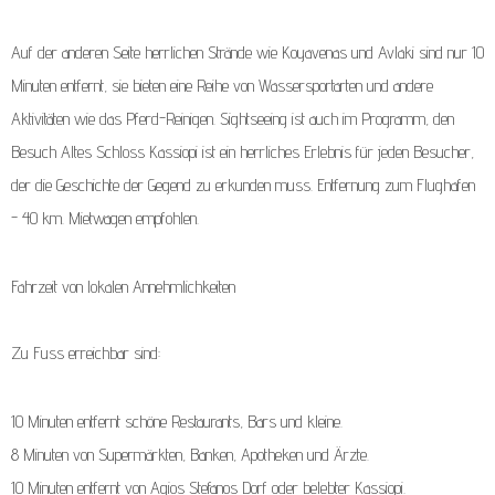
Auf der anderen Seite herrlichen Strände wie Koyavenas und Avlaki sind nur 10
Minuten entfernt, sie bieten eine Reihe von Wassersportarten und andere
Aktivitäten wie das Pferd-Reinigen. Sightseeing ist auch im Programm, den
Besuch Altes Schloss Kassiopi ist ein herrliches Erlebnis für jeden Besucher,
der die Geschichte der Gegend zu erkunden muss. Entfernung zum Flughafen
- 40 km. Mietwagen empfohlen.
Fahrzeit von lokalen Annehmlichkeiten
Zu Fuss erreichbar sind:
10 Minuten entfernt schöne Restaurants, Bars und kleine.
8 Minuten von Supermärkten, Banken, Apotheken und Ärzte.
10 Minuten entfernt von Agios Stefanos Dorf oder belebter Kassiopi.