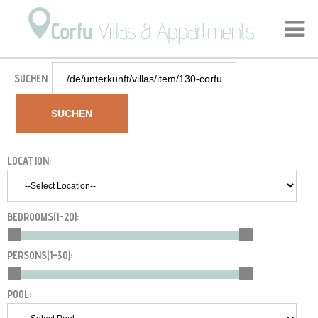
Startseite
Unterkunft
Villas
Korfu - VIP Villa Kaspi
/
/
/
SUCHEN
SUCHEN
LOCATION:
BEDROOMS(
1-20
):
PERSONS(
1-30
):
POOL: