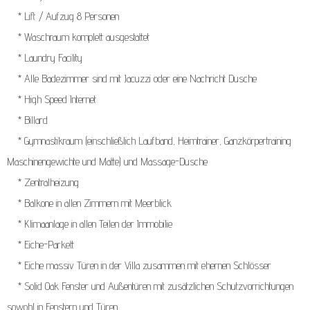
* Lift / Aufzug 8 Personen
* Waschraum komplett ausgestattet
* Laundry Facility
* Alle Badezimmer sind mit Jacuzzi oder eine Nachricht Dusche
* High Speed ​​Internet
* Billard
* Gymnastikraum (einschließlich Laufband, Heimtrainer, Ganzkörpertraining
Maschinengewichte und Matte) und Massage-Dusche
* Zentralheizung
* Balkone in allen Zimmern mit Meerblick
* Klimaanlage in allen Teilen der Immobilie
* Eiche-Parkett
* Eiche massiv Türen in der Villa zusammen mit ehernen Schlösser
* Solid Oak Fenster und Außentüren mit zusätzlichen Schutzvorrichtungen
sowohl in Fenstern und Türen