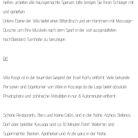
helfen, arbeiten alle hausgemachte Speisen, bitte bringen Sie Ihren Schläger mit
und genießen.
Untere Ebene der Villa bietet einen Billardtisch und ein Hammam mit Massage-
Dusche, um Ihre Muskeln nach dem Sport in der voll ausgestatteten
hochStandard Turnhalle zu beruhigen.
Ort
Villa Kaspi ist in der teuersten Gegend der Insel Korfu entfernt. Viele bekannte
Personen sind Eigentümer von Villen in Kassiopi da die Lage bietet absolute
Privatsphäre und zahlreiche Aktivitäten in nur 8 Autominuten entfernt.
Schöne Restaurants, Bars und kleine Cafés sind in der Nähe. Aghios Stefanos
Dorf oder belebter Kassiopi sind ca. 10 Minuten Fahrt. Weiterhin sind
Supermärkte, Banken, Apotheken und Ärzte ganz in der Nähe.