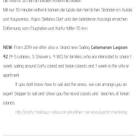
Die Villa ist zu nah an lokalen Annehmlichkeiten.
Mit nur 10 minuten entfernt können die Gäste den herrlichen Stränden im Aulaki
und Koyavenas, Agios Stefanos Dorf und den belebteren Kassiopi erreichen.
Entfernung vom Flughafen und Korfu-Mitte-35 km.
NEW:
From 2019 we offer also a brand new Sailing
Catamaran Lagoon
42
(4-5 cabines, 5 Showers, 4 WC) for families who are interested to share 1
week sailing around Corfu island and Ionian islands and 1 week in the villa or
apartment.
If you dont know how to sail and the areas, we can arrange you an
expert Skipper to sail and show you the nicest coasts and beaches of Ionian
islands.
http://corfu-holidays-villas.com/en/other-services/yacht-chartering