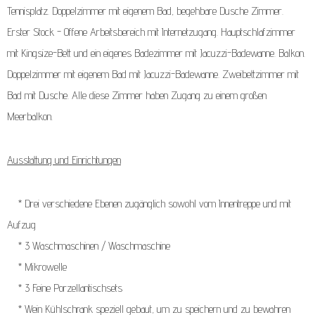
Tennisplatz. Doppelzimmer mit eigenem Bad, begehbare Dusche Zimmer.
Erster Stock - Offene Arbeitsbereich mit Internetzugang. Hauptschlafzimmer
mit Kingsize-Bett und ein eigenes Badezimmer mit Jacuzzi-Badewanne. Balkon.
Doppelzimmer mit eigenem Bad mit Jacuzzi-Badewanne. Zweibettzimmer mit
Bad mit Dusche. Alle diese Zimmer haben Zugang zu einem großen
Meerbalkon.
Ausstattung und Einrichtungen
* Drei verschiedene Ebenen zugänglich sowohl vom Innentreppe und mit
Aufzug
* 3 Waschmaschinen / Waschmaschine
* Mikrowelle
* 3 Feine Porzellantischsets
* Wein Kühlschrank speziell gebaut, um zu speichern und zu bewahren