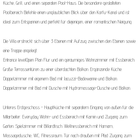
Küche, Grill, und einen separaten Pool-Haus. Die besondere gestalteten
Poolbereich Befehle einen unglaublichen Blick über den Korfu-Kanal und ist
ideal zum Entspannen und perfekt für diejenigen, einer romantischen Neigung.
Die Villa erstreckt sich über 3 Ebenen mit Aufzug zwischen den Ebenen sowie
eine Treppe angelegt.
Entrance levelOpen Plan Flur und ein geräumiges Wohnzimmer mit Essbereich.
Große Terrassentüren zu einer überdachten Balkon. Ergänzende Küche.
Doppelzimmer mit eigenem Bad mit Jacuzzi-Badewanne und Balkon.
Doppelzimmer mit Bad mit Dusche mit Hydromassage-Dusche und Balkon.
Unteres Erdgeschoss - Hauptküche mit separatem Eingang von außen für die
Mitarbeiter. Everyday Wohn- und Essbereich mit Kamin und Zugang zum
Garten. Spielzimmer mit Billardtisch. Wellnessbereich mit Hamam,
Massagedusche, WC, Fitnessraum. Tür nach draußen mit Pfad Zugang zum