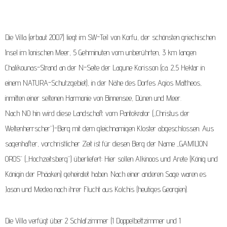
Die Villa (erbaut 2007) liegt im SW-Teil von Korfu, der schönsten griechischen
Insel im Ionischen Meer, 5 Gehminuten vom unberührten, 3 km langen
Chalikounas-Strand an der N-Seite der Lagune Korisson (ca. 2,5 Hektar in
einem NATURA-Schutzgebiet), in der Nähe des Dorfes Agios Mattheos,
inmitten einer seltenen Harmonie von Binnensee, Dünen und Meer.
Nach NO hin wird diese Landschaft vom Pantokrator („Christus der
Weltenherrscher“)-Berg mit dem gleichnamigen Kloster abgeschlossen. Aus
sagenhafter, vorchristlicher Zeit ist für diesen Berg der Name „GAMILION
OROS“ („Hochzeitsberg“) überliefert: Hier sollen Alkinoos und Arete (König und
Königin der Phäaken) geheiratet haben. Nach einer anderen Sage waren es
Jason und Medea nach ihrer Flucht aus Kolchis (heutiges Georgien).
Die Villa verfügt über 2 Schlafzimmer (1 Doppelbettzimmer und 1