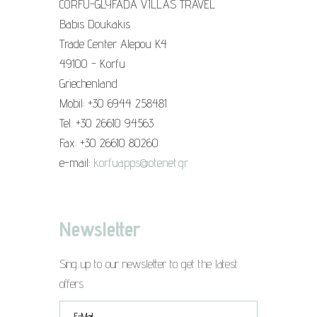
CORFU-GLYFADA VILLAS TRAVEL
Babis Doukakis
Trade Center Alepou K4
49100 - Korfu
Griechenland
Mobil: +30 6944 258481
Tel. +30 26610 94563
Fax: +30 26610 80260
e-mail:
korfuapps@otenet.gr
Newsletter
Sing up to our newsletter to get the latest
offers