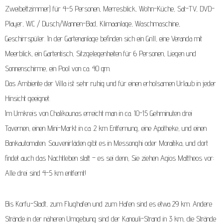
Zweibettzimmer) für 4-5 Personen, Merresblick, Wohn-Küche, Sat-TV, DVD-
Player, WC / Dusch/Wannen-Bad, Klimaanlage, Waschmaschine,
Geschirrspüler. In der Gartenanlage befinden sich ein Grill, eine Veranda mit
Meerblick, ein Gartentisch, Sitzgelegenheiten für 6 Personen, Liegen und
Sonnenschirme, ein Pool von ca. 40 qm.
Das Ambiente der Villa ist sehr ruhig und für einen erholsamen Urlaub in jeder
Hinsicht geeignet.
Im Umkreis von Chalikounas erreicht man in ca. 10-15 Gehminuten drei
Tavernen, einen Mini-Markt in ca. 2 km Entfernung, eine Apotheke, und einen
Bankautomaten. Souvenirläden gibt es in Messonghi oder Moraitika, und dort
findet auch das Nachtleben statt – es sei denn, Sie ziehen Agios Mattheos vor:
Alle drei sind 4-5 km entfernt!
Bis Korfu-Stadt, zum Flughafen und zum Hafen sind es etwa 29 km. Andere
Strände in der näheren Umgebung sind der Kanouli-Strand in 3 km, die Strände