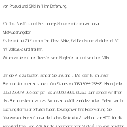
von Prasudi und Skidi in 4 km Entfernung.
Für Ihre Ausflüge und Erkundungsfahrten empfehlen wir unser
Mietwagenangebot:
Es beginnt bei 20 Euro pro Tag (Chevr.Matiz, Fiat Panda oder ähnliche mit AC)
mit Vollkasko und frei km.
Wir organisieren Ihren Transfer vom Flughafen zu und von Ihrer Villa!
Um die Villa zu buchen, senden Sie uns eine E-Mail oder füllen unser
Buchungsformular aus oder rufen Sie uns an 0030 6944 258481 (Handy) oder
0030 26610 94563 oder per Fax an 0030 26610 80260. Dann senden wir Ihnen
das Buchungsformular, das Sie uns ausgefüllt zurückschicken. Sobald wir Ihr
Buchungsformular erhalten haben, bestätigen
wir Ihre Reservierung. Sie
überweisen dann auf unser deutsches Konto eine Anzahlung von 40% (für die
Poolvillen) bzw. von 25% (für die Apartments oder Studios). Den Rest bezahlen