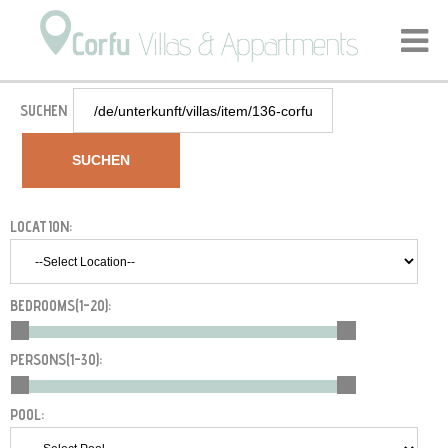
Startseite
Unterkunft
Villas
Korfu Halikounas - Villa Saia
/
/
/
SUCHEN
SUCHEN
LOCATION:
BEDROOMS(
1-20
):
PERSONS(
1-30
):
POOL: